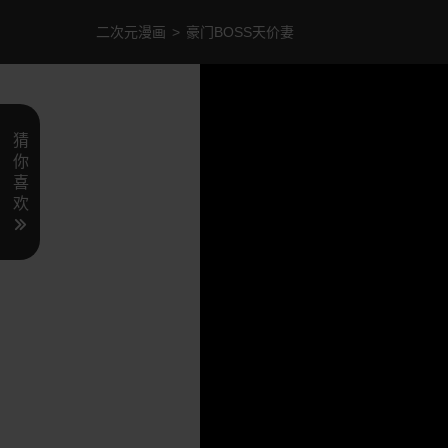
二次元漫画
>
豪门BOSS天价妻
猜
你
喜
欢