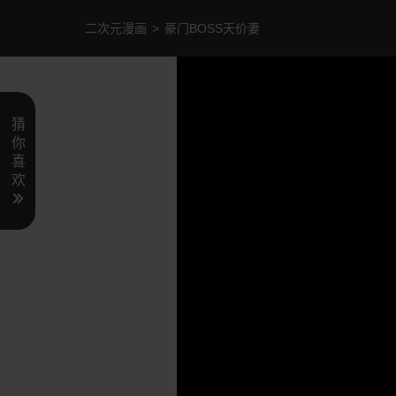
二次元漫画
>
豪门BOSS天价妻
猜
你
喜
欢