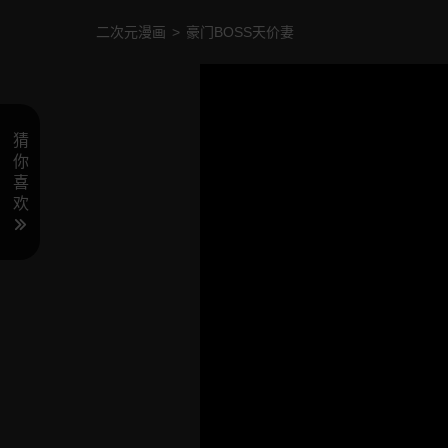
二次元漫画
>
豪门BOSS天价妻
猜
你
喜
欢