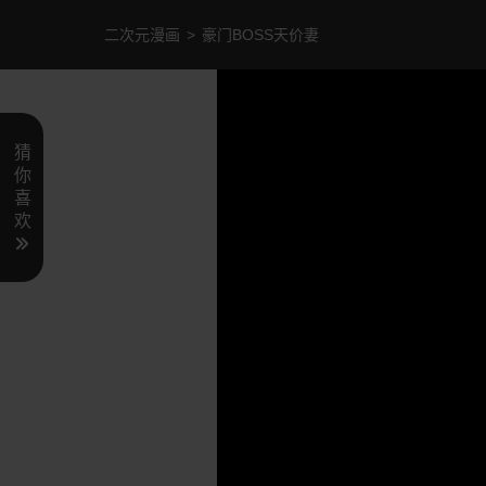
二次元漫画
>
豪门BOSS天价妻
猜
你
喜
欢