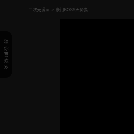
二次元漫画
>
豪门BOSS天价妻
猜
你
喜
欢