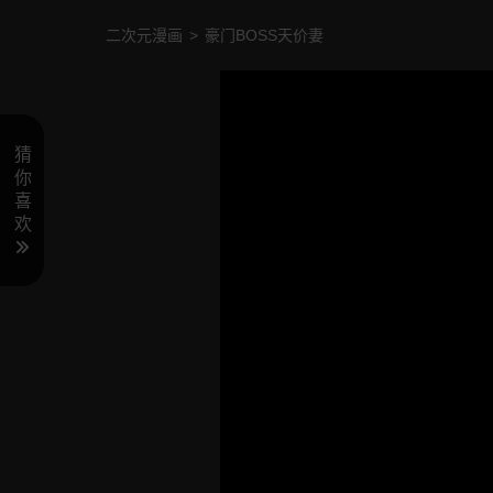
二次元漫画
>
豪门BOSS天价妻
猜
你
喜
欢