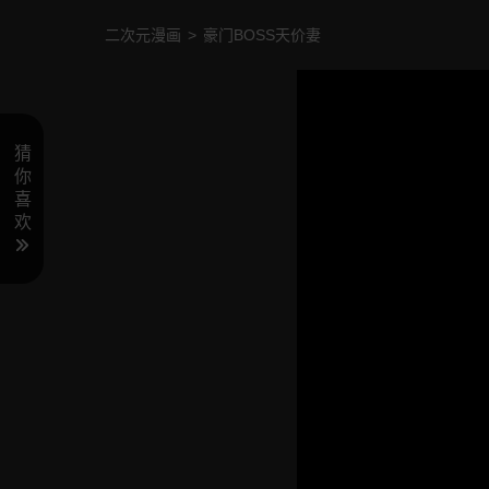
二次元漫画
>
豪门BOSS天价妻
猜
你
喜
欢