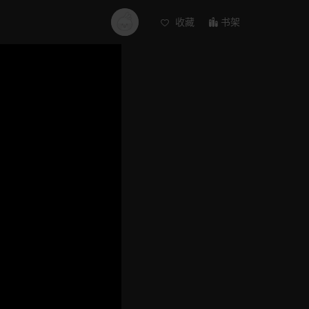
收藏
书架