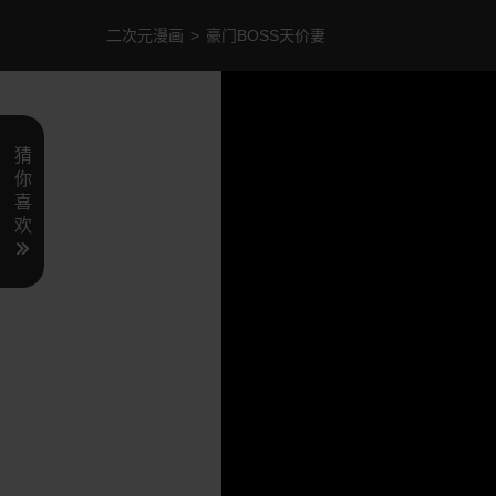
二次元漫画
>
豪门BOSS天价妻
猜
你
喜
欢