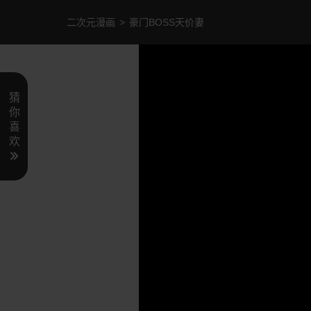
二次元漫画
>
豪门BOSS天价妻
猜
你
喜
欢