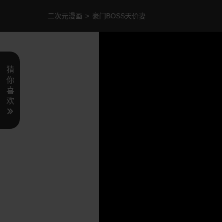
二次元漫画
>
豪门BOSS天价妻
猜
你
喜
欢