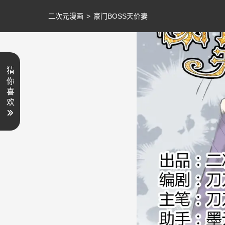
二次元漫画
>
豪门BOSS天价妻
猜
你
喜
欢