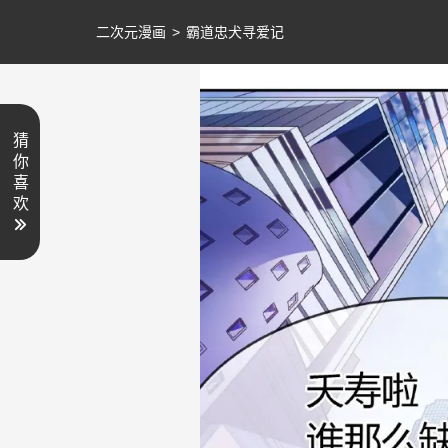
二次元漫画
>
霸道忠犬寻爱记
猜
你
喜
欢