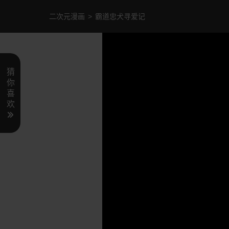
二次元漫画
>
霸道忠犬寻爱记
猜
你
喜
欢