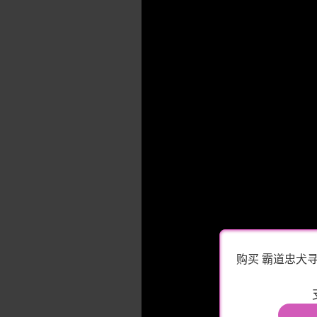
购买 霸道忠犬寻