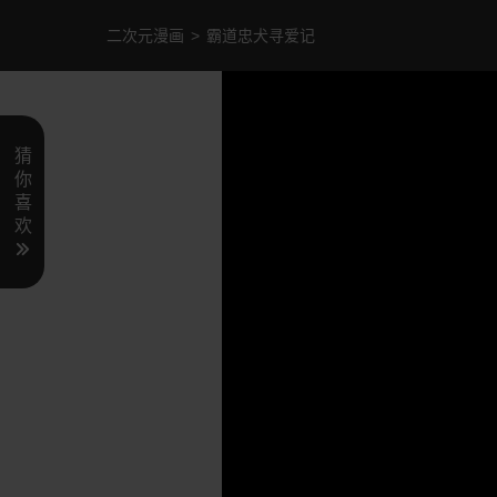
二次元漫画
>
霸道忠犬寻爱记
猜
你
喜
欢