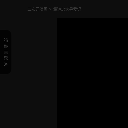
二次元漫画
>
霸道忠犬寻爱记
猜
你
喜
欢