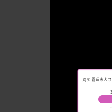
购买 霸道忠犬寻