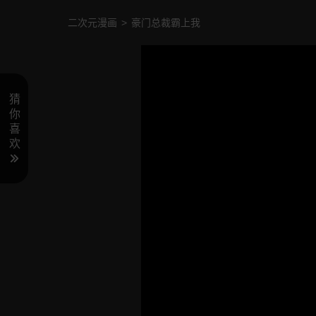
二次元漫画
>
豪门总裁霸上我
猜
你
喜
欢