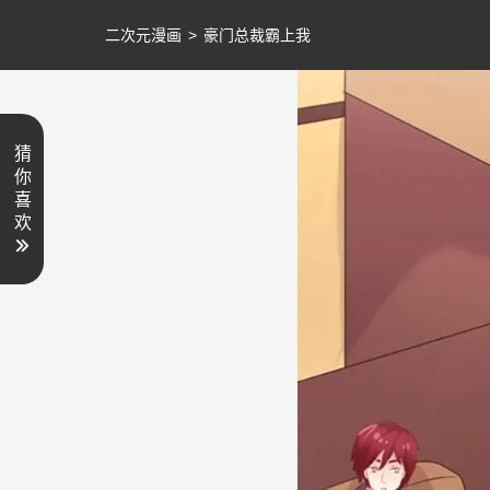
二次元漫画
>
豪门总裁霸上我
猜
你
喜
欢