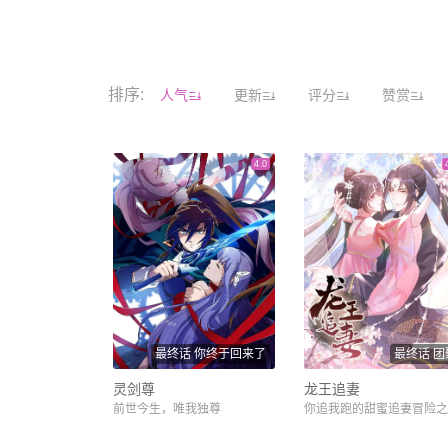
排序:
人气
更新
评分
赞赏
4.0
最终话 你终于回来了
最终话 团
灵剑尊
龙王追妻
前世今生，唯我独尊