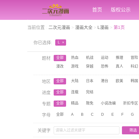
首页
版权公示
当前位置
:
二次元漫画
>
漫画大全
>
L漫画
>
第1页
你已选择:
L
×
题材
全部
热血
机战
运动
推理
冒险
漫改
游戏
穿越
恐怖
真人
科幻
地区
全部
大陆
日本
港台
欧美
韩国
进度
全部
连载
完结
专题
全部
精品
限免
小说改编
折扣专区
字母
全部
A
B
C
D
E
F
G
关键字
筛选