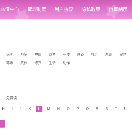
充值中心
管理制度
用户协议
隐私政策
自审制度
搞笑
战争
神魔
忍者
竞技
悬疑
社会
恋爱
宠物
都市
武侠
修真
生活
动作
免费读
H
I
J
K
L
M
N
O
P
Q
R
S
T
U