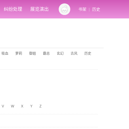
纠纷处理
展览演出
书架
|
历史
吸血
萝莉
御姐
霸总
玄幻
古风
历史
V
W
X
Y
Z