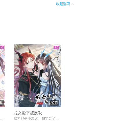
收起选项
4.0
4.0
聚
公告
龙女殿下被反攻
你追我跑的甜蜜追妻冒险之旅！
以为他是小忠犬，却学会了欺身而上