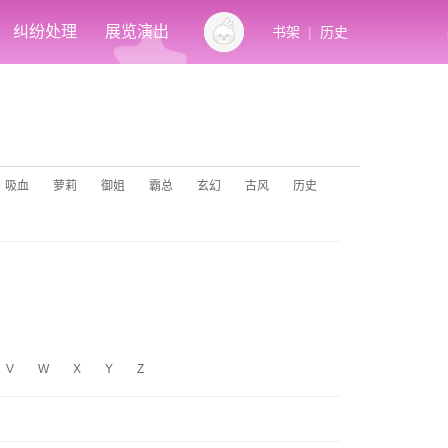
纠纷处理
展览演出
书架
|
历史
吸血
萝莉
御姐
霸总
玄幻
古风
历史
V
W
X
Y
Z