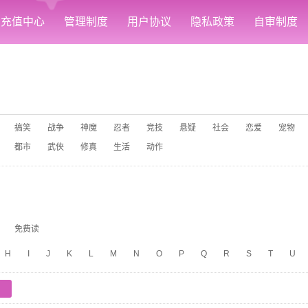
充值中心
管理制度
用户协议
隐私政策
自审制度
搞笑
战争
神魔
忍者
竞技
悬疑
社会
恋爱
宠物
都市
武侠
修真
生活
动作
免费读
H
I
J
K
L
M
N
O
P
Q
R
S
T
U