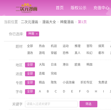
首页
版权公示
充值中心
当前位置
:
二次元漫画
>
漫画大全
>
神魔漫画
>
第1页
你已选择:
神魔
×
题材
全部
热血
机战
运动
推理
冒险
搞笑
漫改
游戏
穿越
恐怖
真人
科幻
都市
地区
全部
大陆
日本
港台
欧美
韩国
进度
全部
连载
完结
专题
全部
精品
限免
小说改编
折扣专区
免费读
字母
全部
A
B
C
D
E
F
G
H
I
关键字
筛选