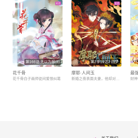
4.0
4.0
第166话 无以为报(8)
第2季19话2 回梦
花千骨
摩耶·人间玉
最
花千骨白子画师徒间爱恨纠葛
新婚之夜表面夫妻，他却对她动了心