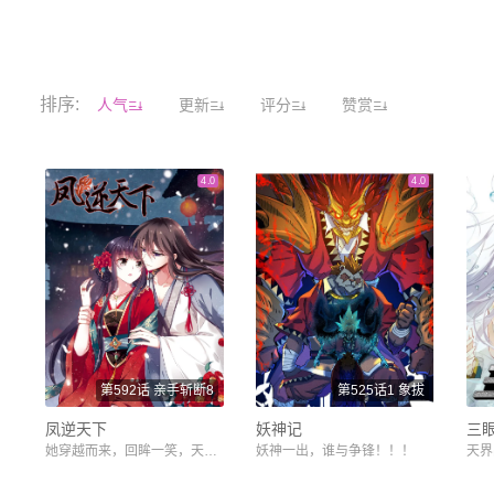
排序:
人气
更新
评分
赞赏
4.0
4.0
第592话 亲手斩断8
第525话1 象拔
凤逆天下
妖神记
三
她穿越而来，回眸一笑，天下风云乱！
妖神一出，谁与争锋！！！